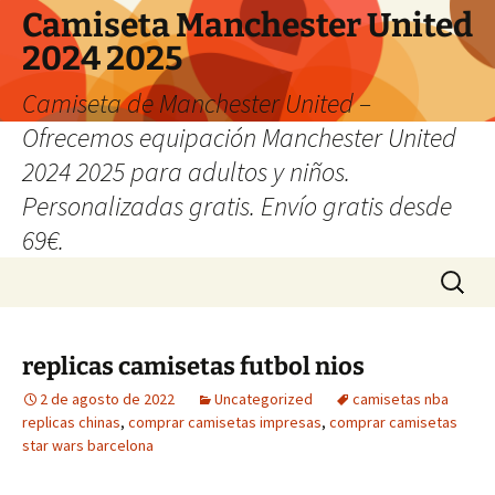
Camiseta Manchester United
2024 2025
Camiseta de Manchester United –
Ofrecemos equipación Manchester United
2024 2025 para adultos y niños.
Personalizadas gratis. Envío gratis desde
69€.
Saltar
Buscar:
al
contenido
replicas camisetas futbol nios
2 de agosto de 2022
Uncategorized
camisetas nba
replicas chinas
,
comprar camisetas impresas
,
comprar camisetas
star wars barcelona