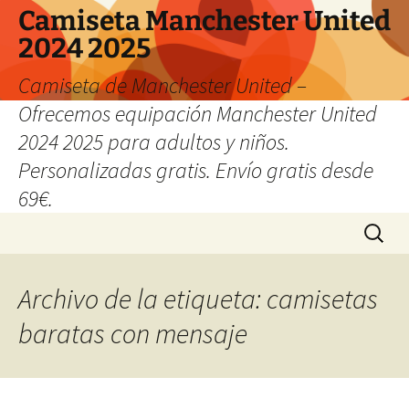
Camiseta Manchester United
2024 2025
Camiseta de Manchester United –
Ofrecemos equipación Manchester United
2024 2025 para adultos y niños.
Personalizadas gratis. Envío gratis desde
69€.
Saltar
Buscar:
al
contenido
Archivo de la etiqueta: camisetas
baratas con mensaje