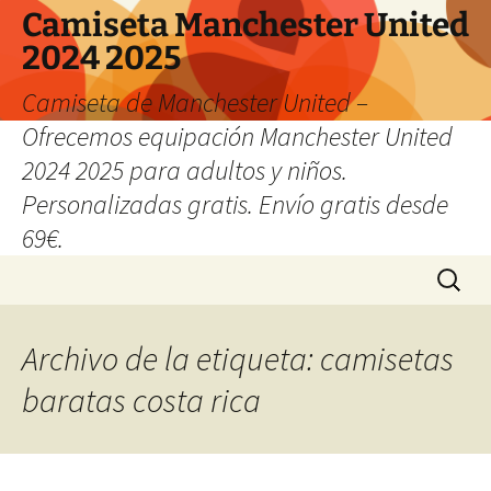
Camiseta Manchester United
2024 2025
Camiseta de Manchester United –
Ofrecemos equipación Manchester United
2024 2025 para adultos y niños.
Personalizadas gratis. Envío gratis desde
69€.
Saltar
Buscar:
al
contenido
Archivo de la etiqueta: camisetas
baratas costa rica