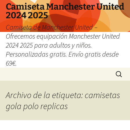
Camiseta Manchester United
2024 2025
Camiseta de Manchester United –
Ofrecemos equipación Manchester United
2024 2025 para adultos y niños.
Personalizadas gratis. Envío gratis desde
69€.
Saltar
Buscar:
al
contenido
Archivo de la etiqueta: camisetas
gola polo replicas