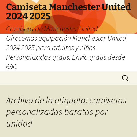
Camiseta Manchester United
2024 2025
Camiseta de Manchester United –
Ofrecemos equipación Manchester United
2024 2025 para adultos y niños.
Personalizadas gratis. Envío gratis desde
69€.
Saltar
Buscar:
al
contenido
Archivo de la etiqueta: camisetas
personalizadas baratas por
unidad