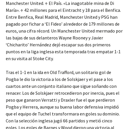
Manchester United. ↑ El País. «La inagotable mina de Di
María». ↑ 42 millones para el Eintracht y 18 para el Benfica.
Entre Benfica, Real Madrid, Manchester United y PSG han
pagado por fichar a ‘El Fideo’ alrededor de 179 millones de
euros, una cifra récord. Un Manchester United mermado por
las bajas de sus delanteros Wayne Rooney y Javier
‘Chicharito’ Hernández dejó escapar sus dos primeros
puntos en la liga inglesa esta temporada tras empatar 1-1
en su visita al Stoke City.
Tras el 1-1 en la ida en Old Trafford, un solitario gol de
Pogba le dio la victoria a los de Solskjaer y el pase a los
cuartos ante un conjunto italiano que sigue soñando con
renacer. Los de Solskjaer retrocedieron por inercia, pues el
peso que ganaron Verratti y Draxler fue el que perdieron
Pogba y Herrera, aunque su buena labor defensiva impidió
que el equipo de Tuchel transformara en goles su dominio.
Con la selección inglesa jugó 66 partidos y metió cinco
goles. Los goles de Barnes y Wood dieron una victoria al