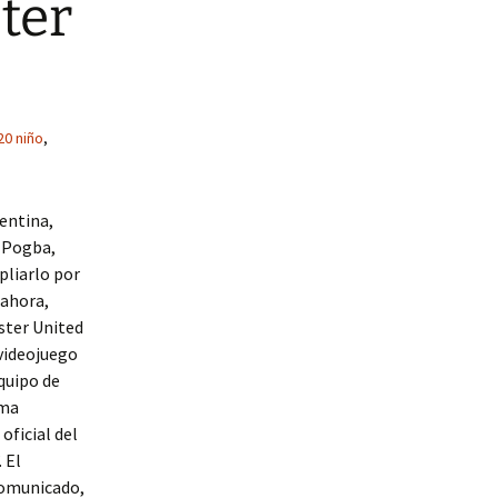
ter
20 niño
,
rentina,
s Pogba,
pliarlo por
 ahora,
ster United
videojuego
quipo de
rma
oficial del
 El
comunicado,