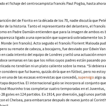
ado el fichaje del centrocampista francés Paul Pogba, hasta ahora
rición del de Fiorito en la década de los 70, nadie discutía que Pelé
or de la historia. Tanto el representante del delantero, el francés
como en Padre Damián entienden que para la imagen de ambos es 
aparezca ligado a una operación que superará sobradamente los 1
e Monde (en francés). Acto seguido el francés Florient Malouda pu
 pero su remate de cabeza, a bocajarro, fue desviado por Edwin Van 
 en cada intento del equipo de Londres y selló una actuación enor
 doce semanas en las que los niños cuyos padres están pasando po
elicada no tendrían ni un plato caliente sobre la mesa. “Si debiera 
 considero que fui bueno, quizás diría que en fútbol, pero no esto
jo en una de las escasas entrevistas que concedió,
supervigo
algo q
etapa deportiva. El internacional galo se incorpora al conjunto que 
José Mourinho tras completar cuatro temporadas en el Juventus, 
28 goles en 124 partidos. En 1914, por diversión, jugó unos partid
on el Chelsea, para embarcarse después de nuevo junto al Corint
Brasil.