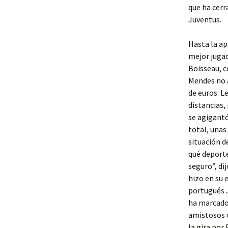
que ha cerr
Juventus.
Hasta la apa
mejor jugad
Boisseau, 
Mendes no 
de euros. L
distancias,
se agigantó
total, unas
situación d
qué deporte
seguro”, di
hizo en su 
portugués 
ha marcado 
amistosos c
la gira por 