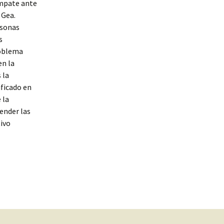
 empate ante
 Gea.
rsonas
s
roblema
en la
 la
ificado en
 la
tender las
tivo