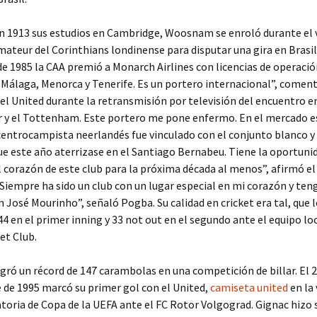
n 1913 sus estudios en Cambridge, Woosnam se enroló durante el 
mateur del Corinthians londinense para disputar una gira en Brasil
e 1985 la CAA premió a Monarch Airlines con licencias de operació
 Málaga, Menorca y Tenerife. Es un portero internacional”, coment
el United durante la retransmisión por televisión del encuentro en
 y el Tottenham. Este portero me pone enfermo. En el mercado es
centrocampista neerlandés fue vinculado con el conjunto blanco y
e este año aterrizase en el Santiago Bernabeu. Tiene la oportuni
l corazón de este club para la próxima década al menos”, afirmó el
Siempre ha sido un club con un lugar especial en mi corazón y ten
n José Mourinho”, señaló Pogba. Su calidad en cricket era tal, que 
44 en el primer inning y 33 not out en el segundo ante el equipo loc
et Club.
ró un récord de 147 carambolas en una competición de billar. El 2
de 1995 marcó su primer gol con el United,
camiseta united
en la 
toria de Copa de la UEFA ante el FC Rotor Volgograd. Gignac hizo 