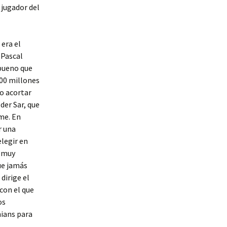
 jugador del
 era el
 Pascal
bueno que
00 millones
do acortar
der Sar, que
me. En
r una
elegir en
y muy
ue jamás
dirige el
con el que
os
hians para