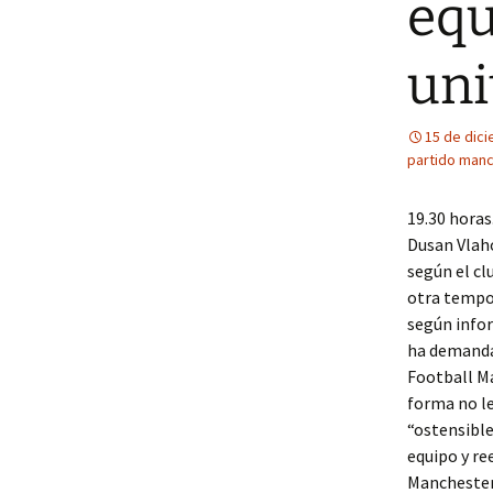
equ
uni
15 de dic
partido manc
19.30 horas
Dusan Vlaho
según el cl
otra tempor
según infor
ha demandad
Football Ma
forma no le
“ostensible
equipo y re
Manchester 