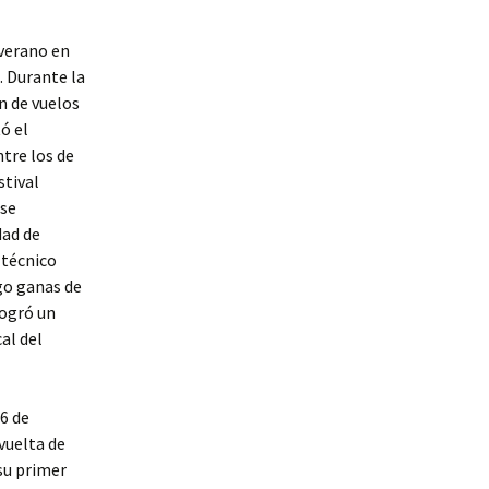
verano en
. Durante la
n de vuelos
ó el
tre los de
tival
 se
dad de
 técnico
go ganas de
logró un
al del
6 de
vuelta de
su primer