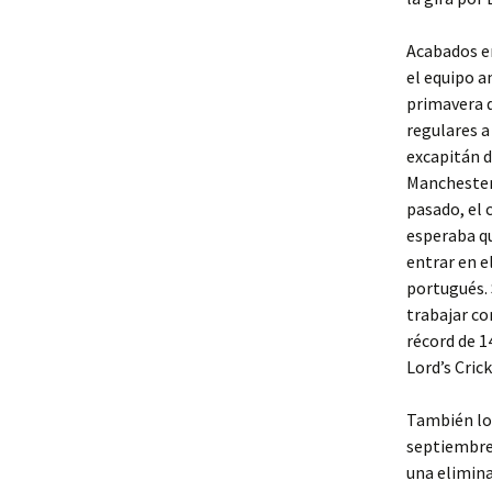
Acabados e
el equipo a
primavera d
regulares a
excapitán d
Manchester
pasado, el 
esperaba qu
entrar en e
portugués. 
trabajar co
récord de 1
Lord’s Crick
También log
septiembre 
una elimina