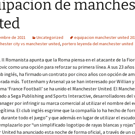
ipacion de manches
ted
iembre de 2021
Uncategorized
equipacion manchester united 20
hester city vs manchester united
,
portero leyenda del manchester united
. Il Romanista apunta que la Roma piensa en el atacante de la Fio
vic como una opción para reforzar su primera línea. A sus 23 año
ub inglés, ha firmado un contrato por cinco años con opción de am
ada más. Tottenham y Arsenal ya se han interesado por Willian y
ma ‘France Football’ se ha unido el Manchester United. El Manche
o a Sega Publishing and Sports Interactive, desarrolladores del 
nager por infringir su marca comercial al utilizar el nombre del e
gítima. El club inglés esgrime que la compañía lo ha hecho de fo
 durante todo el juego” y que además en lugar de utilizar el escudo 
emplazarlo por “un simplificado logotipo de rayas blancas y rojas”.
United ha anunciado esta noche de forma oficial, a través de un 