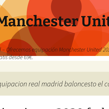
Manchester Uni
 – Ofrecemos equipación Manchester United 202
atis desde 69€.
quipacion real madrid baloncesto el c