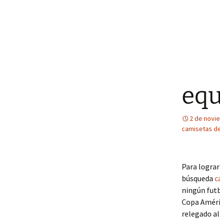
equ
2 de novi
camisetas de
Para lograr
búsqueda
c
ningún futb
Copa Améric
relegado al