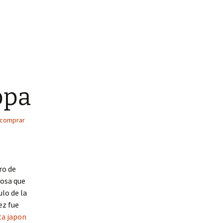
ppa
comprar
s
ro de
cosa que
ulo de la
ez fue
ta japon