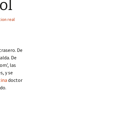
ol
ion real
trasero. De
alda. De
om’, las
s, y se
tina
doctor
do.