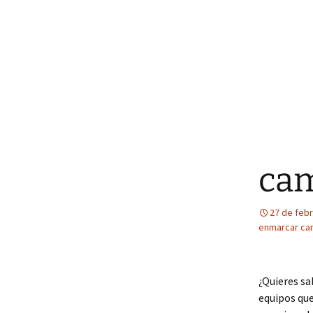
cam
27 de feb
enmarcar cam
¿Quieres sa
equipos qu