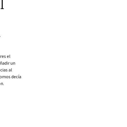
l
,
res el
añadir un
cias al
romos decía
ón.