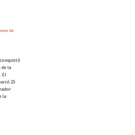
ones de
 conquistó
 de la
… El
barcó 25
enador
e la