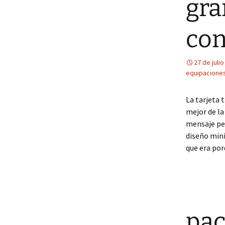
gra
con
27 de juli
equipaciones
La tarjeta 
mejor de la
mensaje per
diseño mini
que era por
pac