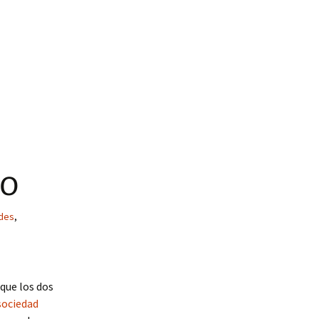
do
ndes
,
que los dos
sociedad