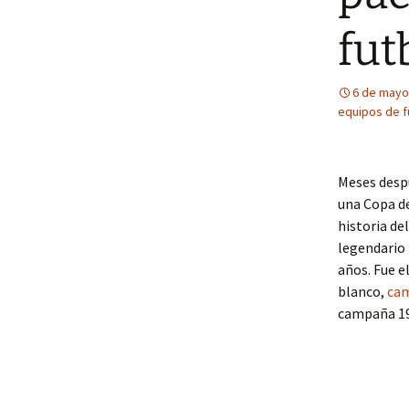
fut
6 de mayo
equipos de f
Meses desp
una Copa de
historia de
legendario 
años. Fue e
blanco,
cam
campaña 1