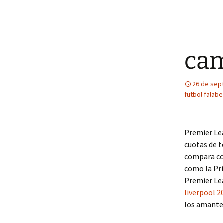
cam
26 de sep
futbol falabe
Premier Lea
cuotas de t
compara con
como la Pri
Premier Lea
liverpool 2
los amantes