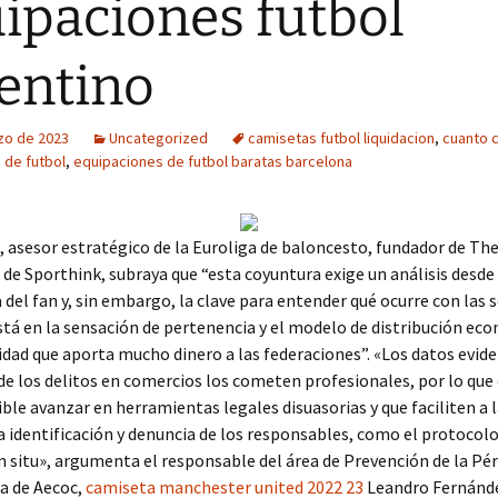
ipaciones futbol
entino
zo de 2023
Uncategorized
camisetas futbol liquidacion
,
cuanto 
 de futbol
,
equipaciones de futbol baratas barcelona
 asesor estratégico de la Euroliga de baloncesto, fundador de The
de Sporthink, subraya que “esta coyuntura exige un análisis desde 
 del fan y, sin embargo, la clave para entender qué ocurre con las 
stá en la sensación de pertenencia y el modelo de distribución ec
tidad que aporta mucho dinero a las federaciones”. «Los datos evid
de los delitos en comercios los cometen profesionales, por lo que
ble avanzar en herramientas legales disuasorias y que faciliten a 
 identificación y denuncia de los responsables, como el protocolo
n situ», argumenta el responsable del área de Prevención de la Pé
a de Aecoc,
camiseta manchester united 2022 23
Leandro Fernánd