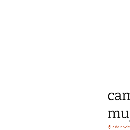
cam
mu
2 de novi