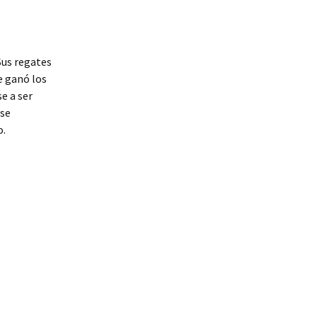
Sus regates
e ganó los
e a ser
 se
o.