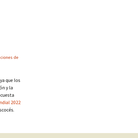
ciones de
ya que los
ón y la
ncuesta
ndial 2022
scocés.