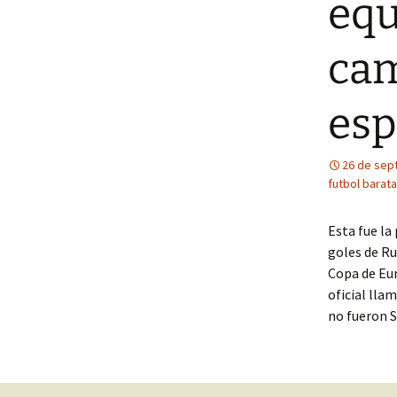
equ
cam
es
26 de sep
futbol barat
Esta fue la
goles de Ru
Copa de Eu
oficial lla
no fueron S