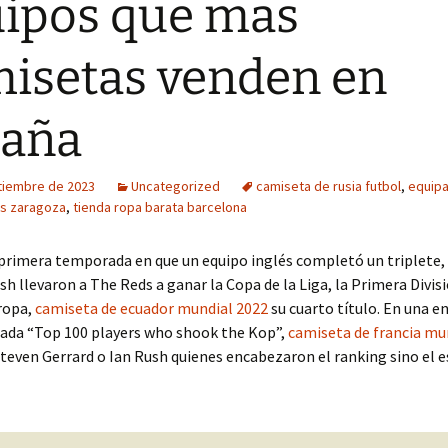
ipos que mas
isetas venden en
paña
tiembre de 2023
Uncategorized
camiseta de rusia futbol
,
equipa
as zaragoza
,
tienda ropa barata barcelona
 primera temporada en que un equipo inglés completó un triplete, 
sh llevaron a The Reds a ganar la Copa de la Liga, la Primera Divisi
ropa,
camiseta de ecuador mundial 2022
su cuarto título. En una e
mada “Top 100 players who shook the Kop”,
camiseta de francia mu
teven Gerrard o Ian Rush quienes encabezaron el ranking sino el e