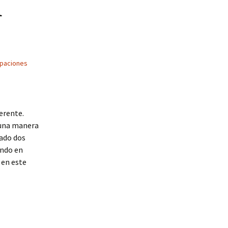
l
paciones
erente.
 una manera
jado dos
endo en
 en este