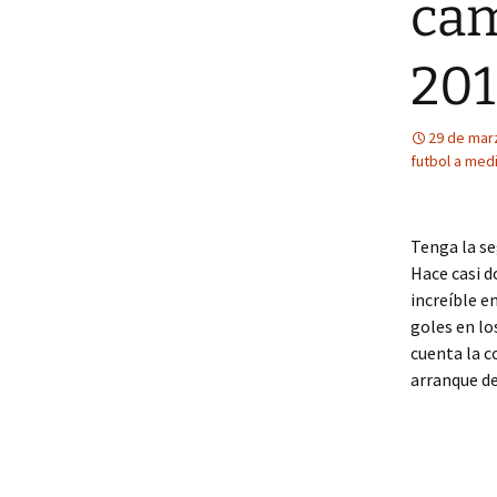
cam
20
29 de mar
futbol a med
Tenga la se
Hace casi d
increíble e
goles en lo
cuenta la c
arranque d