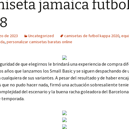
iseta jamaica futbo
18
zo de 2023
Uncategorized
camisetas de futbol kappa 2020
,
equi
ida
,
personalizar camisetas baratas online
guridad de que elegirnos le brindará una experiencia de compra dif
os años que lanzamos los Small Basic y se siguen despachando de
n cualquiera de sus variantes. A pesar del resultado y de haber enca
s que no pudo hacer nada, firmó una actuación sobresaliente teni
omplejidad del escenario y la buena racha goleadora del Barcelona
e temporada.