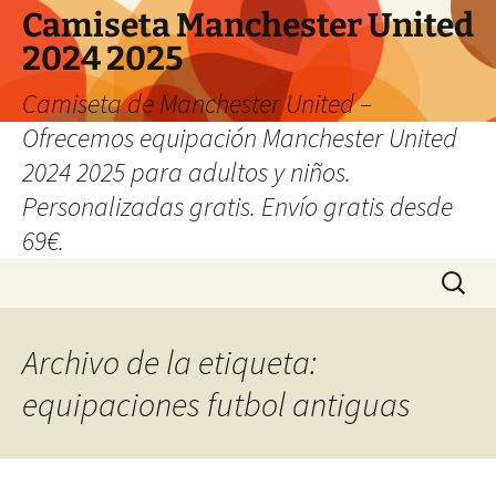
Camiseta Manchester United
2024 2025
Camiseta de Manchester United –
Ofrecemos equipación Manchester United
2024 2025 para adultos y niños.
Personalizadas gratis. Envío gratis desde
69€.
Saltar
Buscar:
al
contenido
Archivo de la etiqueta:
equipaciones futbol antiguas