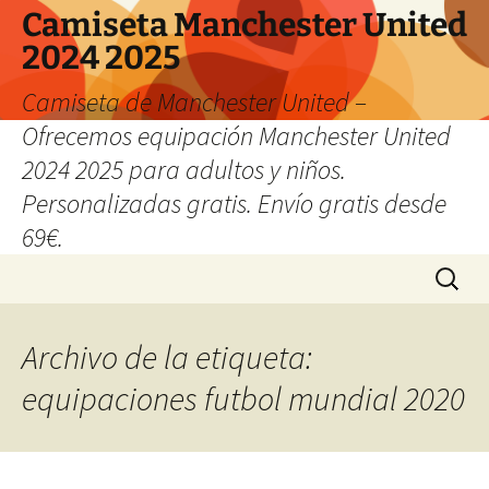
Camiseta Manchester United
2024 2025
Camiseta de Manchester United –
Ofrecemos equipación Manchester United
2024 2025 para adultos y niños.
Personalizadas gratis. Envío gratis desde
69€.
Saltar
Buscar:
al
contenido
Archivo de la etiqueta:
equipaciones futbol mundial 2020