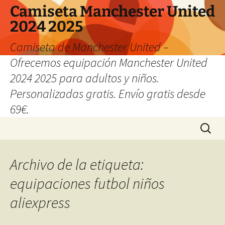
Camiseta Manchester United
2024 2025
Camiseta de Manchester United –
Ofrecemos equipación Manchester United
2024 2025 para adultos y niños.
Personalizadas gratis. Envío gratis desde
69€.
Saltar
Buscar:
al
contenido
Archivo de la etiqueta:
equipaciones futbol niños
aliexpress