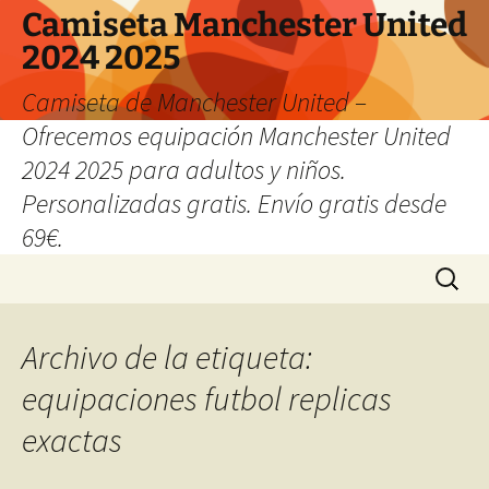
Camiseta Manchester United
2024 2025
Camiseta de Manchester United –
Ofrecemos equipación Manchester United
2024 2025 para adultos y niños.
Personalizadas gratis. Envío gratis desde
69€.
Saltar
Buscar:
al
contenido
Archivo de la etiqueta:
equipaciones futbol replicas
exactas