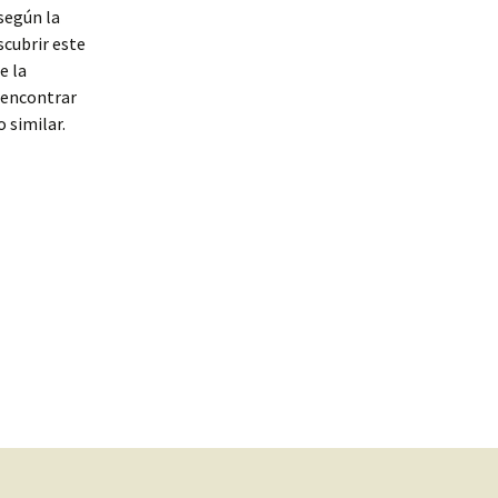
 según la
scubrir este
e la
l encontrar
 similar.