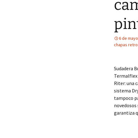
cam
pin
6 de mayo
chapas retro
Sudadera Bu
Termalflex
Riter: una 
sistema Dr
tampoco pas
novedosos s
garantiza 