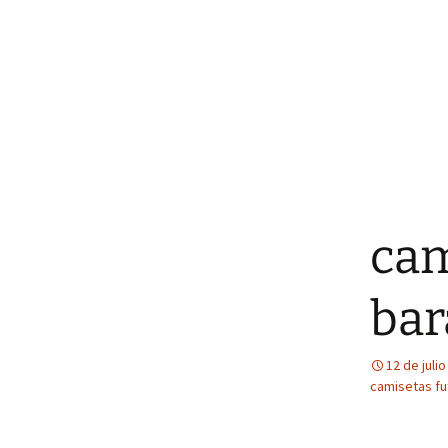
ca
bar
12 de juli
camisetas fu