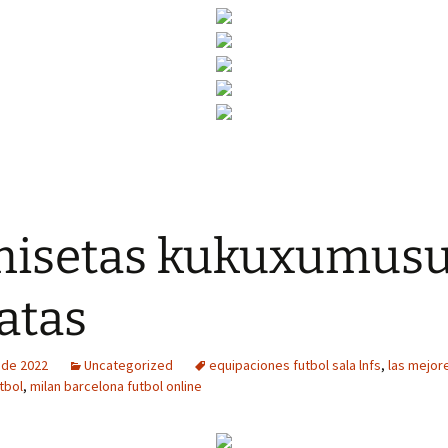
misetas kukuxumus
atas
o de 2022
Uncategorized
equipaciones futbol sala lnfs
,
las mejor
tbol
,
milan barcelona futbol online