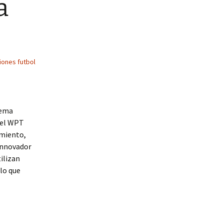
a
iones futbol
tema
del WPT
imiento,
innovador
ilizan
lo que