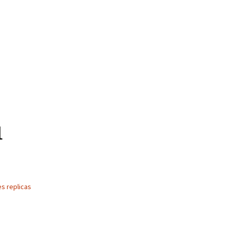
u
es replicas