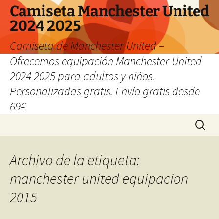
Camiseta Manchester United
2024 2025
Camiseta de Manchester United –
Ofrecemos equipación Manchester United
2024 2025 para adultos y niños.
Personalizadas gratis. Envío gratis desde
69€.
Saltar
Buscar:
al
contenido
Archivo de la etiqueta:
manchester united equipacion
2015