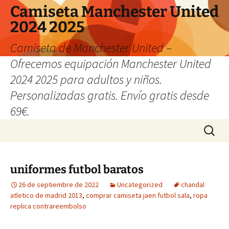
Camiseta Manchester United
2024 2025
Camiseta de Manchester United –
Ofrecemos equipación Manchester United
2024 2025 para adultos y niños.
Personalizadas gratis. Envío gratis desde
69€.
Saltar
Buscar:
al
contenido
uniformes futbol baratos
26 de septiembre de 2022
Uncategorized
chandal
atletico de madrid 2013
,
comprar camiseta jaen futbol sala
,
ropa
replica contrareembolso