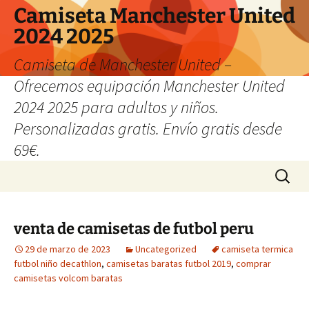
Camiseta Manchester United
2024 2025
Camiseta de Manchester United –
Ofrecemos equipación Manchester United
2024 2025 para adultos y niños.
Personalizadas gratis. Envío gratis desde
69€.
Saltar
Buscar:
al
contenido
venta de camisetas de futbol peru
29 de marzo de 2023
Uncategorized
camiseta termica
futbol niño decathlon
,
camisetas baratas futbol 2019
,
comprar
camisetas volcom baratas