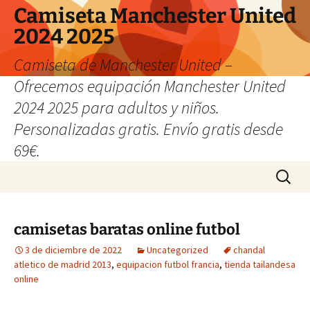
Camiseta Manchester United
2024 2025
Camiseta de Manchester United –
Ofrecemos equipación Manchester United
2024 2025 para adultos y niños.
Personalizadas gratis. Envío gratis desde
69€.
Saltar
Buscar:
al
contenido
camisetas baratas online futbol
3 de diciembre de 2022
Uncategorized
chandal
atletico de madrid 2013
,
equipacion futbol francia
,
tienda tailandesa
online