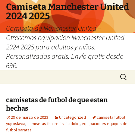
Camiseta Manchester United
2024 2025
Camiseta de Manchester United –
Ofrecemos equipación Manchester United
2024 2025 para adultos y niños.
Personalizadas gratis. Envío gratis desde
69€.
Saltar
Buscar:
al
contenido
camisetas de futbol de que estan
hechas
29 de marzo de 2023
Uncategorized
camiseta futbol
yugoslavia
,
camisetas thai real valladolid
,
equipaciones equipos de
futbol baratas