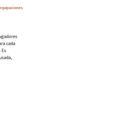
equipaciones
jugadores
ara cada
 Es
 usada,