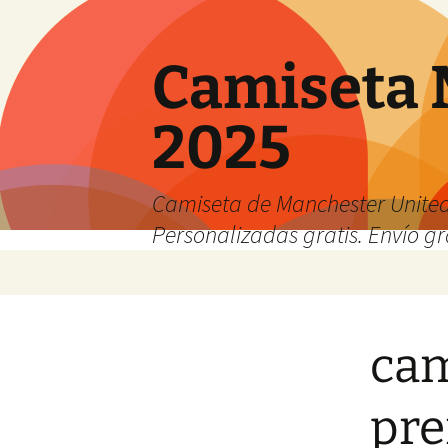
Camiseta 
2025
Camiseta de Manchester United
Personalizadas gratis. Envío gr
Saltar
al
contenido
cam
pre