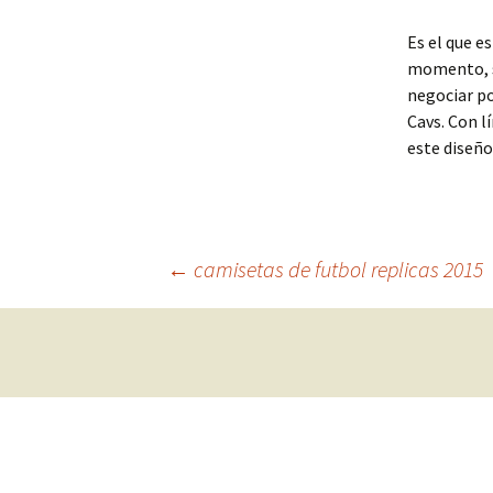
Es el que e
momento, se
negociar po
Cavs. Con l
este diseño
Navegación
←
camisetas de futbol replicas 2015
de
entradas