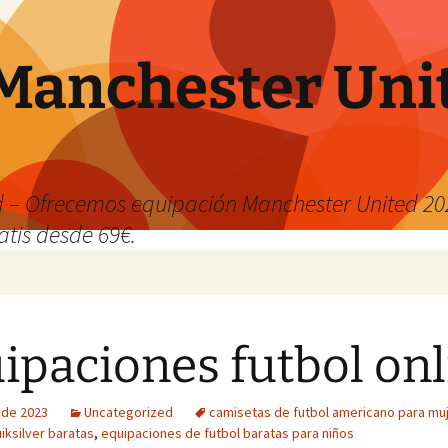
Manchester Uni
 – Ofrecemos equipación Manchester United 202
atis desde 69€.
ipaciones futbol onl
o de 2023
Uncategorized
camisetas de futbol americano para mu
iksilver baratas
,
equipaciones de futbol baratas para niños