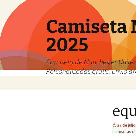
Camiseta 
2025
Camiseta de Manchester United
Personalizadas gratis. Envío gr
Saltar
al
contenido
equ
27 de juli
camisetas qu