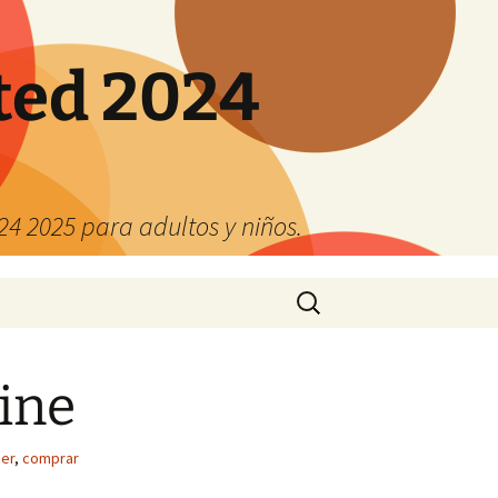
ted 2024
4 2025 para adultos y niños.
Buscar:
ine
jer
,
comprar