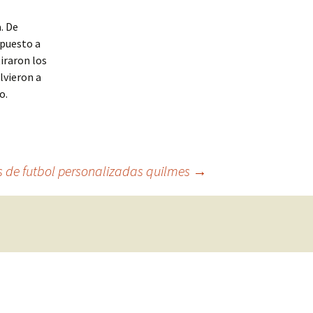
. De
spuesto a
tiraron los
lvieron a
o.
 de futbol personalizadas quilmes
→