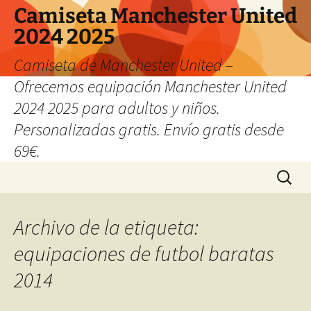
Camiseta Manchester United
2024 2025
Camiseta de Manchester United –
Ofrecemos equipación Manchester United
2024 2025 para adultos y niños.
Personalizadas gratis. Envío gratis desde
69€.
Saltar
Buscar:
al
contenido
Archivo de la etiqueta:
equipaciones de futbol baratas
2014