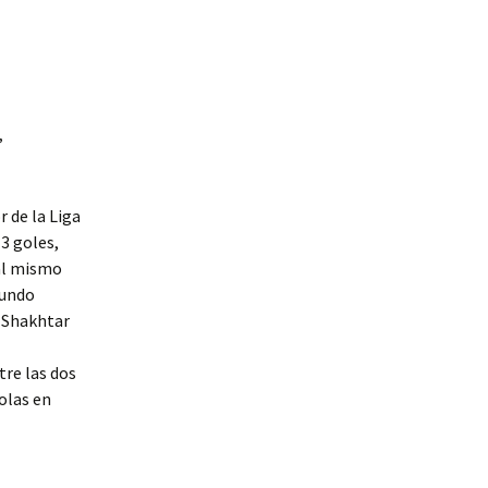
,
 de la Liga
3 goles,
 al mismo
gundo
l Shakhtar
tre las dos
olas en