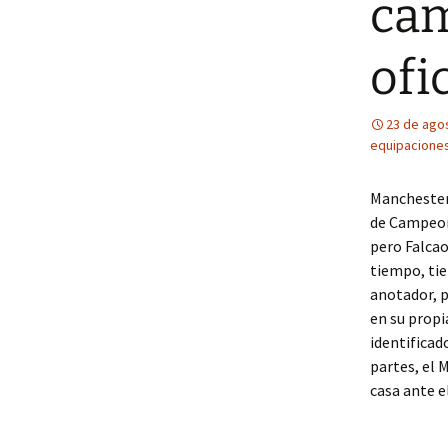
cam
ofi
23 de ago
equipaciones
Manchester 
de Campeone
pero Falcao
tiempo, ti
anotador, p
en su propi
identificad
partes, el 
casa ante e