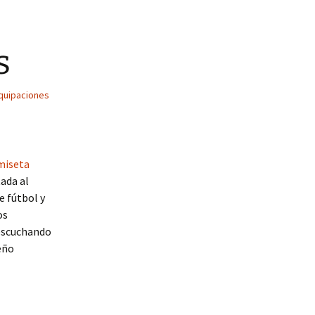
s
quipaciones
miseta
tada al
e fútbol y
os
 escuchando
eño