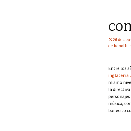
com
26 de sep
de futbol ba
Entre los s
inglaterra 
mismo nivel
la directiv
personajes 
música, con
bailecito c