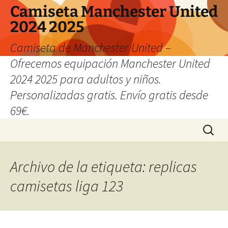
Camiseta Manchester United
2024 2025
Camiseta de Manchester United –
Ofrecemos equipación Manchester United
2024 2025 para adultos y niños.
Personalizadas gratis. Envío gratis desde
69€.
Saltar
Buscar:
al
contenido
Archivo de la etiqueta: replicas
camisetas liga 123